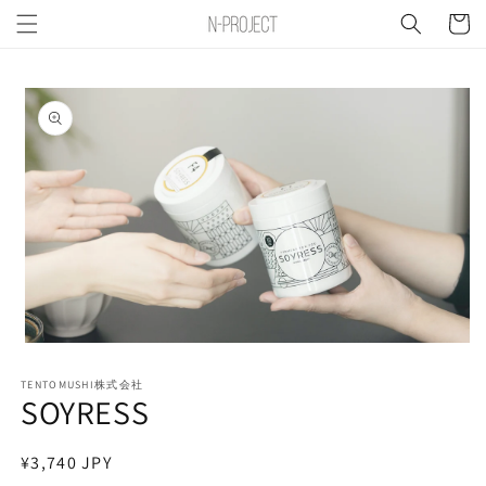
コンテ
ー
ンツに
進む
ト
商品情
報にス
キップ
モ
ー
TENTOMUSHI株式会社
ダ
SOYRESS
ル
で
メ
通
¥3,740 JPY
デ