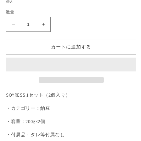
常
ィ
税込
ア
価
(1)
数量
格
を
開
SOYRESS
SOYRESS
く
の
の
数
数
カートに追加する
量
量
を
を
減
増
ら
や
す
す
SOYRESS 1セット（2個入り）
・カテゴリー：納豆
・容量：200g×2個
・付属品：タレ等付属なし