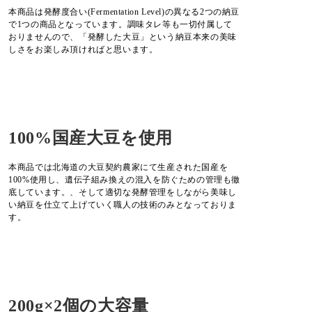
本商品は発酵度合い(Fermentation Level)の異なる2つの納豆
で1つの商品となっています。調味タレ等も一切付属して
おりませんので、「発酵した大豆」という納豆本来の美味
しさをお楽しみ頂ければと思います。
100%国産大豆を使用
本商品では北海道の大豆契約農家にて生産された国産を
100%使用し、遺伝子組み換えの混入を防ぐための管理も徹
底しています。、そして適切な発酵管理をしながら美味し
い納豆を仕立て上げていく職人の技術のみとなっておりま
す。
200g×2個の大容量