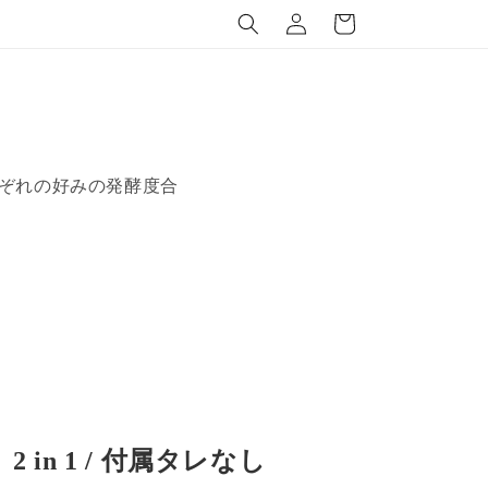
グ
ー
イ
ト
ン
れぞれの好みの発酵度合
2 in 1 / 付属タレなし